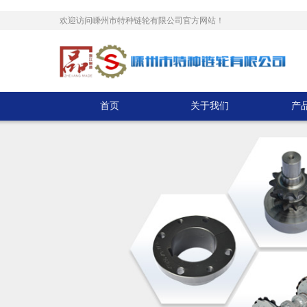
欢迎访问嵊州市特种链轮有限公司官方网站！
首页
关于我们
产