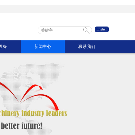
English
设备
新闻中心
联系我们